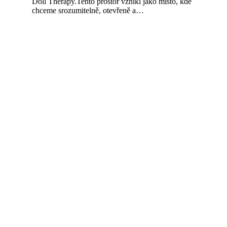
Doll Therapy.Tento prostor vznikl jako místo, kde
chceme srozumitelně, otevřeně a…