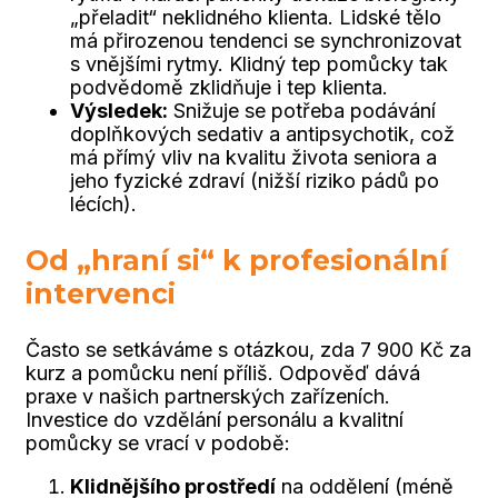
„přeladit“ neklidného klienta. Lidské tělo
má přirozenou tendenci se synchronizovat
s vnějšími rytmy. Klidný tep pomůcky tak
podvědomě zklidňuje i tep klienta.
Výsledek:
Snižuje se potřeba podávání
doplňkových sedativ a antipsychotik, což
má přímý vliv na kvalitu života seniora a
jeho fyzické zdraví (nižší riziko pádů po
lécích).
Od „hraní si“ k profesionální
intervenci
Často se setkáváme s otázkou, zda 7 900 Kč za
kurz a pomůcku není příliš. Odpověď dává
praxe v našich partnerských zařízeních.
Investice do vzdělání personálu a kvalitní
pomůcky se vrací v podobě:
Klidnějšího prostředí
na oddělení (méně