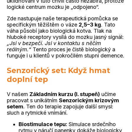
uklidňování v tuto chvíli často nezabírá, protože
logické centrum mozku je „odpojeno“.
Zde nastupuje naše terapeutická pomůcka se
specifickým těžištěm o váze
2,5–3 kg
. Tato
váha působí jako biologická kotva. Tlak na
hluboké receptory vysílá do mozku jasný signál:
„Jsi v bezpečí. Jsi v kontaktu s něčím
reálným.“
Tento proces je čistě biologický a
funguje i u klientů v pokročilém stupni demence.
Senzorický set: Když hmat
doplní tep
V našem
Základním kurzu (I. stupeň)
učíme
pracovat s unikátním
Senzorickým krizovým
setem
. Ten do terapie zapojuje další smysl:
sluch a rytmické vnímání.
Biostimulace tepu:
Simulace srdečního
rytmu v náručí panenky dokáže biologicky