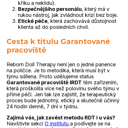
křiku a neklidu).
Bezpečnějšího personálu
, který má v
rukou nástroj, jak zvládnout krizi bez boje.
Etické péče
, která zachovává důstojnost
klienta až do posledních chvil.
Cesta k titulu Garantované
pracoviště
Reborn Doll Therapy není jen o jedné panence
na poličce. Je to metodika, která musí být v
týmu sdílena. Proto udělujeme status
Garantované pracoviště IRDT
těm zařízením,
která proškolila více než polovinu svého týmu v
přímé péči. Jen tak lze zajistit, že terapeutický
proces bude jednotný, etický a skutečně účinný
24 hodin denně, 7 dní v týdnu.
Zajímá vás, jak zavést metodu RDT i u vás?
Navštivte sekci
O
institutu
a podívejte se na