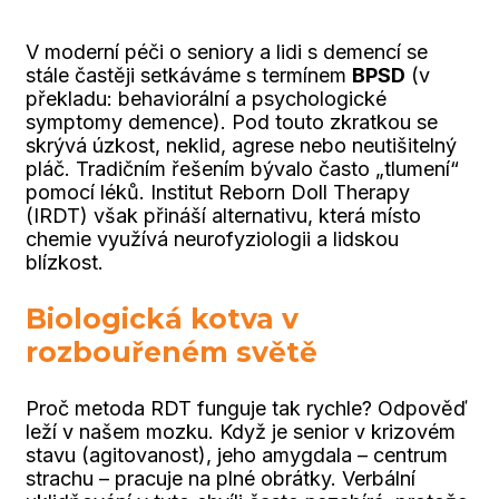
V moderní péči o seniory a lidi s demencí se
stále častěji setkáváme s termínem
BPSD
(v
překladu: behaviorální a psychologické
symptomy demence). Pod touto zkratkou se
skrývá úzkost, neklid, agrese nebo neutišitelný
pláč. Tradičním řešením bývalo často „tlumení“
pomocí léků. Institut Reborn Doll Therapy
(IRDT) však přináší alternativu, která místo
chemie využívá neurofyziologii a lidskou
blízkost.
Biologická kotva v
rozbouřeném světě
Proč metoda RDT funguje tak rychle? Odpověď
leží v našem mozku. Když je senior v krizovém
stavu (agitovanost), jeho amygdala – centrum
strachu – pracuje na plné obrátky. Verbální