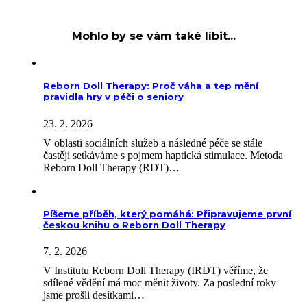
Mohlo by se vám také líbit...
Reborn Doll Therapy: Proč váha a tep mění
pravidla hry v péči o seniory
23. 2. 2026
V oblasti sociálních služeb a následné péče se stále
častěji setkáváme s pojmem haptická stimulace. Metoda
Reborn Doll Therapy (RDT)…
Píšeme příběh, který pomáhá: Připravujeme první
českou knihu o Reborn Doll Therapy
7. 2. 2026
V Institutu Reborn Doll Therapy (IRDT) věříme, že
sdílené vědění má moc měnit životy. Za poslední roky
jsme prošli desítkami…